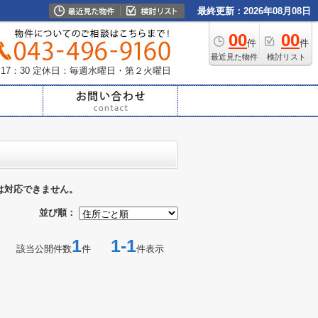
最終更新：2026年08月08日
00
00
件
件
最近見た物件
検討リスト
17：30
定休日：毎週水曜日・第２火曜日
は対応できません。
並び順：
1
1-1
該当公開件数
件
件表示