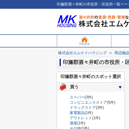
株式会社エムケイハウジング
>
周辺施
印旛郡酒々井町の市役所・
印旛郡酒々井町のスポット選択
買う
スーパー
(3件)
コンビニエンスストア
(5件)
ドラッグストア
(3件)
家電製品
(1件)
アウトレット
(1件)
酒屋
(1件)
その他
(1件)