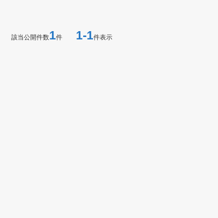
1
1-1
該当公開件数
件
件表示