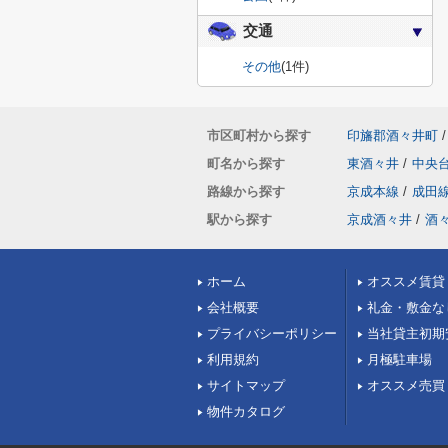
交通
その他
(1件)
市区町村から探す
印旛郡酒々井町
/
町名から探す
東酒々井
/
中央
路線から探す
京成本線
/
成田
駅から探す
京成酒々井
/
酒
ホーム
オススメ賃貸
会社概要
礼金・敷金な
プライバシーポリシー
当社貸主初期
利用規約
月極駐車場
サイトマップ
オススメ売買
物件カタログ