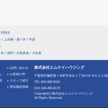
印西市
台
/
上岩橋
/
酒々井
/
平賀
線
々井
/
成田
/
宗吾参道
/
大佐倉
株式会社エムケイハウジング
お問い合わせ
し
お客様の声
千葉県印旛郡酒々井町中央台１丁目6-16 ＭＫビル1
安
スタッフ紹介
TEL:043-496-9160
周辺施設検索
FAX:043-496-9170
Copyright(c) 株式会社エムケイハウジング
All Rights Reserved.