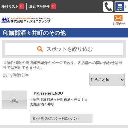
0
0
検討リスト
最近見た物件
お問合せ
印旛郡酒々井町のその他
スポットを絞り込む
※物件情報の周辺施設紹介のページであり、各店舗への問い合わせは当
社では対応できません。
該当件数
1
件
Patisserie ENDO
千葉県印旛郡酒々井町東酒々井１丁目
成田線 酒々井駅
-
酒々井町で人気のケーキ屋さんです♪