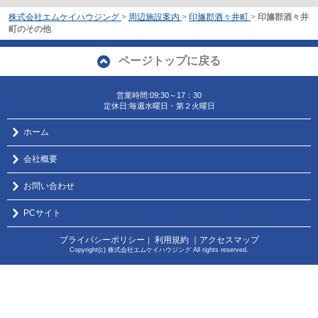
株式会社エムケイハウジング
>
周辺施設案内
>
印旛郡酒々井町
>
印旛郡酒々井
町のその他
ページトップに戻る
営業時間:09:30～17：30
定休日:毎週水曜日・第２火曜日
ホーム
会社概要
お問い合わせ
PCサイト
プライバシーポリシー
利用規約
｜アクセスマップ
｜
Copyright(c) 株式会社エムケイハウジング All rights reserved.