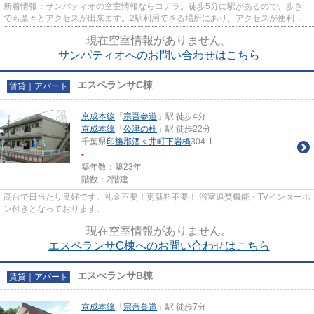
新着情報：サンパティオの空室情報ならコチラ。徒歩5分に駅があるので、歩き
でも楽々とアクセスが出来ます。2駅利用できる場所にあり、アクセスが便利で
す。京成本線宗吾参道周辺で賃...
現在空室情報がありません。
サンパティオへのお問い合わせはこちら
エスペランサC棟
賃貸｜アパート
京成本線
「
宗吾参道
」駅 徒歩4分
京成本線
「
公津の杜
」駅 徒歩22分
千葉県
印旛郡酒々井町
下岩橋
304-1
-
築年数：築23年
階数：2階建
高台で日当たり良好です。礼金不要！更新料不要！ 浴室追焚機能・TVインターホ
ン付きとなっております。
現在空室情報がありません。
エスペランサC棟へのお問い合わせはこちら
エスぺランサB棟
賃貸｜アパート
京成本線
「
宗吾参道
」駅 徒歩7分