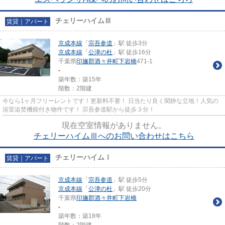
チェリーハイムⅢ
賃貸｜アパート
京成本線
「
宗吾参道
」駅 徒歩3分
京成本線
「
公津の杜
」駅 徒歩16分
千葉県
印旛郡酒々井町
下岩橋
471-1
-
築年数：築15年
階数：2階建
今なら1ヶ月フリーレントです！更新料不要！ 日当たり良く閑静な立地！人気の
浴室追焚機能付き物件です！ 宗吾参道駅から徒歩３分！
現在空室情報がありません。
チェリーハイムⅢへのお問い合わせはこちら
チェリーハイムⅠ
賃貸｜アパート
京成本線
「
宗吾参道
」駅 徒歩5分
京成本線
「
公津の杜
」駅 徒歩20分
千葉県
印旛郡酒々井町
下岩橋
-
築年数：築18年
階数：2階建