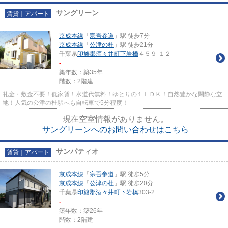
サングリーン
賃貸｜アパート
京成本線
「
宗吾参道
」駅 徒歩7分
京成本線
「
公津の杜
」駅 徒歩21分
千葉県
印旛郡酒々井町
下岩橋
４５９-１２
-
築年数：築35年
階数：2階建
礼金・敷金不要！低家賃！水道代無料！ゆとりの１ＬＤＫ！自然豊かな閑静な立
地！人気の公津の杜駅へも自転車で5分程度！
現在空室情報がありません。
サングリーンへのお問い合わせはこちら
サンパティオ
賃貸｜アパート
京成本線
「
宗吾参道
」駅 徒歩5分
京成本線
「
公津の杜
」駅 徒歩20分
千葉県
印旛郡酒々井町
下岩橋
303-2
-
築年数：築26年
階数：2階建