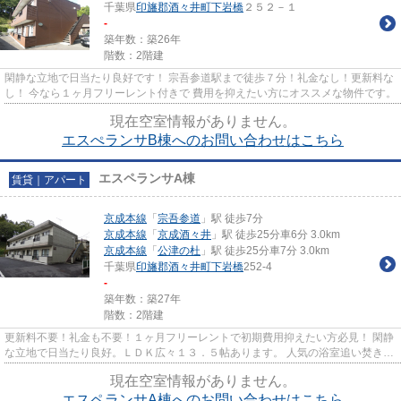
千葉県
印旛郡酒々井町
下岩橋
２５２－１
-
築年数：築26年
階数：2階建
閑静な立地で日当たり良好です！ 宗吾参道駅まで徒歩７分！礼金なし！更新料な
し！ 今なら１ヶ月フリーレント付きで 費用を抑えたい方にオススメな物件です。
現在空室情報がありません。
エスぺランサB棟へのお問い合わせはこちら
エスペランサA棟
賃貸｜アパート
京成本線
「
宗吾参道
」駅 徒歩7分
京成本線
「
京成酒々井
」駅 徒歩25分車6分 3.0km
京成本線
「
公津の杜
」駅 徒歩25分車7分 3.0km
千葉県
印旛郡酒々井町
下岩橋
252-4
-
築年数：築27年
階数：2階建
更新料不要！礼金も不要！１ヶ月フリーレントで初期費用抑えたい方必見！ 閑静
な立地で日当たり良好。ＬＤＫ広々１３．５帖あります。 人気の浴室追い焚き機
能付きです。
現在空室情報がありません。
エスペランサA棟へのお問い合わせはこちら