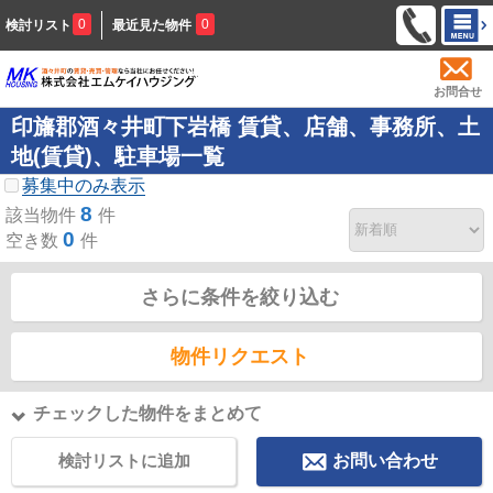
0
0
検討リスト
最近見た物件
お問合せ
印旛郡酒々井町下岩橋 賃貸、店舗、事務所、土
地(賃貸)、駐車場一覧
募集中のみ表示
8
該当物件
件
0
空き数
件
さらに条件を絞り込む
物件リクエスト
チェックした物件をまとめて
検討リストに追加
お問い合わせ