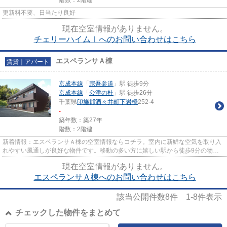
更新料不要、日当たり良好
現在空室情報がありません。
チェリーハイムⅠへのお問い合わせはこちら
エスペランサＡ棟
賃貸｜アパート
京成本線
「
宗吾参道
」駅 徒歩9分
京成本線
「
公津の杜
」駅 徒歩26分
千葉県
印旛郡酒々井町
下岩橋
252-4
-
築年数：築27年
階数：2階建
新着情報：エスペランサＡ棟の空室情報ならコチラ。室内に新鮮な空気を取り入
れやすい風通しが良好な物件です。移動の多い方に嬉しい駅から徒歩9分の物件
です。2駅利用可能なので、ど...
現在空室情報がありません。
エスペランサＡ棟へのお問い合わせはこちら
該当公開件数
8
件
1-8
件表示
チェックした物件をまとめて