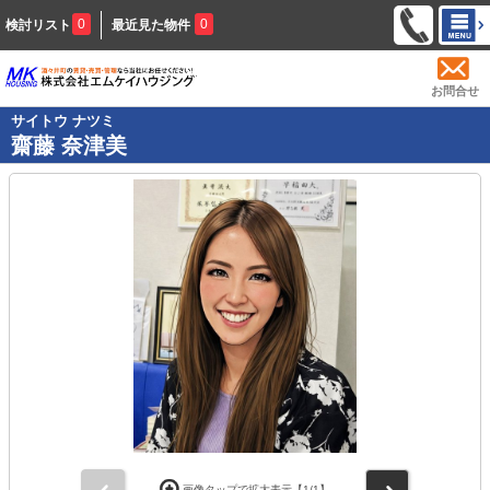
0
0
検討リスト
最近見た物件
お問合せ
サイトウ ナツミ
齋藤 奈津美
前
次
画像タップで拡大表示【
1
/1】