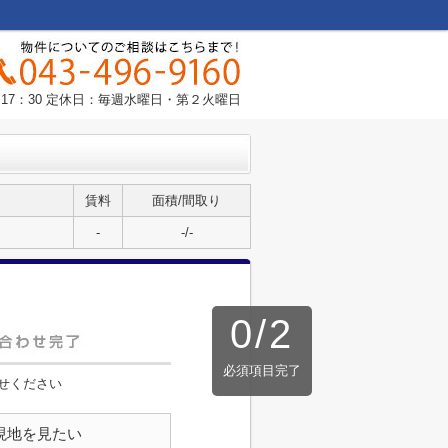
0～17：30 定休日：毎週水曜日・第２火曜日
賃料
面積/間取り
-
-/-
0
/
2
必須項目完了
せください
現地を見たい