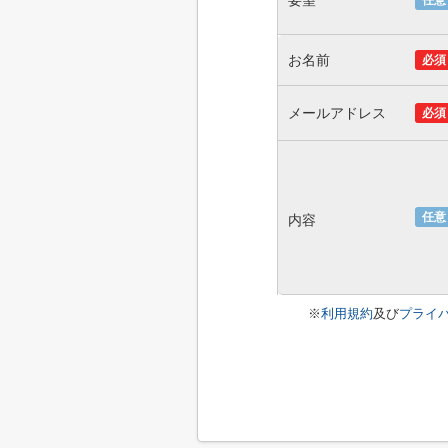
要望
任意
お名前
必須
メールアドレス
必須
任意
内容
※
利用規約
及び
プライ