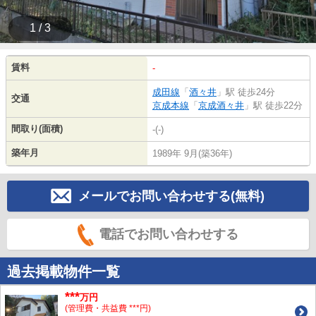
1 / 3
賃料
-
成田線
「
酒々井
」駅 徒歩24分
交通
京成本線
「
京成酒々井
」駅 徒歩22分
間取り(面積)
-(-)
築年月
1989年 9月(築36年)
メールでお問い合わせする(無料)
電話でお問い合わせする
過去掲載物件一覧
***
万円
(管理費・共益費 ***円)