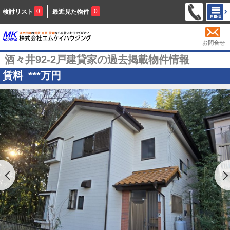
0
0
検討リスト
最近見た物件
お問合せ
酒々井92-2戸建貸家の過去掲載物件情報
賃料
***
万円