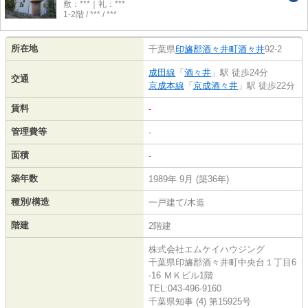
敷：***｜礼：***
1-2階 / *** / ***
所在地
千葉県
印旛郡酒々井町
酒々井
92-2
成田線
「
酒々井
」駅 徒歩24分
交通
京成本線
「
京成酒々井
」駅 徒歩22分
賃料
-
管理費等
-
面積
-
築年数
1989年 9月 (築36年)
種別/構造
一戸建て/木造
階建
2階建
株式会社エムケイハウジング
千葉県印旛郡酒々井町中央台１丁目6
-16 ＭＫビル1階
TEL:043-496-9160
千葉県知事 (4) 第15925号