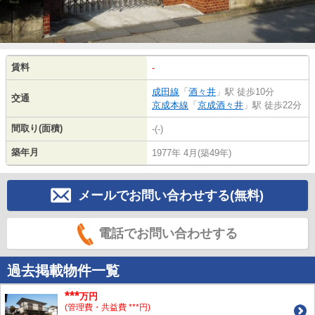
賃料
-
成田線
「
酒々井
」駅 徒歩10分
交通
京成本線
「
京成酒々井
」駅 徒歩22分
間取り(面積)
-(-)
築年月
1977年 4月(築49年)
メールでお問い合わせする(無料)
電話でお問い合わせする
過去掲載物件一覧
***
万円
(管理費・共益費 ***円)