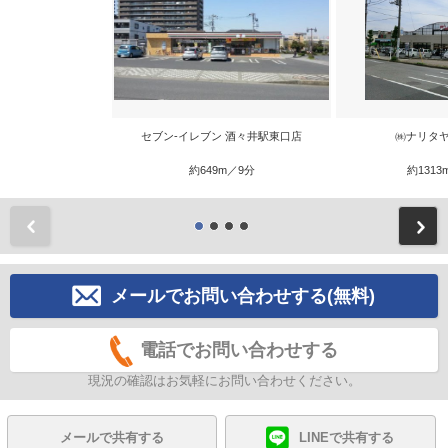
セブン‐イレブン 酒々井駅東口店
㈱ナリタヤ
約649m／9分
約1313
前
メールでお問い合わせする(無料)
電話でお問い合わせする
現況の確認はお気軽にお問い合わせください。
メールで共有する
LINEで共有する