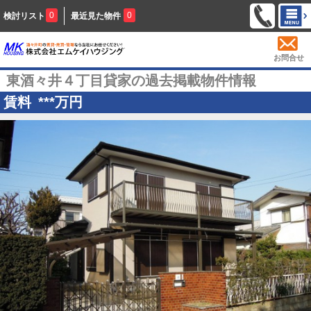
0
0
検討リスト
最近見た物件
お問合せ
東酒々井４丁目貸家の過去掲載物件情報
賃料
***
万円