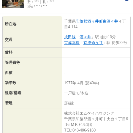
敷：***｜礼：***
2階 / *** / ***
千葉県
印旛郡酒々井町
東酒々井
４丁
所在地
目4-114
成田線
「
酒々井
」駅 徒歩10分
交通
京成本線
「
京成酒々井
」駅 徒歩22分
賃料
-
管理費等
-
面積
-
築年数
1977年 4月 (築49年)
種別/構造
一戸建て/木造
階建
2階建
株式会社エムケイハウジング
千葉県印旛郡酒々井町中央台１丁目6
-16 ＭＫビル1階
TEL:043-496-9160