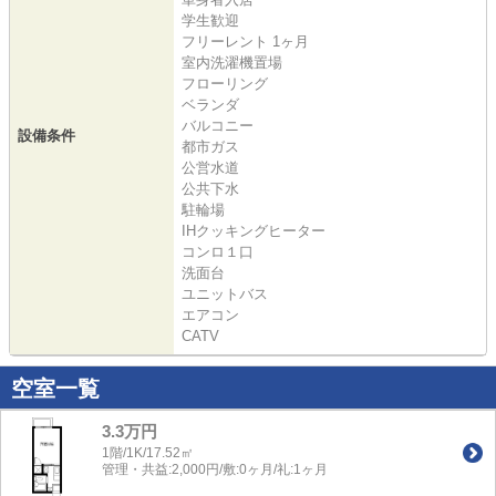
学生歓迎
フリーレント 1ヶ月
室内洗濯機置場
フローリング
ベランダ
バルコニー
設備条件
都市ガス
公営水道
公共下水
駐輪場
IHクッキングヒーター
コンロ１口
洗面台
ユニットバス
エアコン
CATV
空室一覧
3.3万円
1階/1K/17.52㎡
管理・共益:2,000円/敷:0ヶ月/礼:1ヶ月