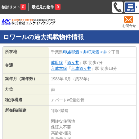
0
0
検討リスト
最近見た物件
お問合せ
ロワールの過去掲載物件情報
所在地
千葉県
印旛郡酒々井町
東酒々井
２丁目
成田線
「
酒々井
」駅 徒歩7分
交通
京成本線
「
京成酒々井
」駅 徒歩18分
築年月（築年数）
1988年 6月（築38年）
方位
南
種別/構造
アパート/軽量鉄骨
所在階/階建
1階/2階建
閑静な住宅地
保証人不要
高齢者相談
単身者入居