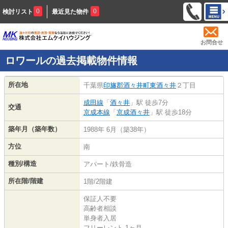
0
0
検討リスト
最近見た物件
お問合せ
ロワールの過去掲載物件情報
所在地
千葉県
印旛郡酒々井町
東酒々井
２丁目
成田線
「
酒々井
」駅 徒歩7分
交通
京成本線
「
京成酒々井
」駅 徒歩18分
築年月（築年数）
1988年 6月（築38年）
方位
南
種別/構造
アパート/鉄骨造
所在階/階建
1階/2階建
保証人不要
高齢者相談
単身者入居
フリーレント 1ヶ月