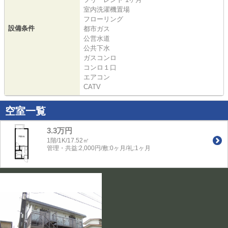
室内洗濯機置場
フローリング
設備条件
都市ガス
公営水道
公共下水
ガスコンロ
コンロ１口
エアコン
CATV
空室一覧
3.3万円
1階/1K/17.52㎡
管理・共益:2,000円/敷:0ヶ月/礼:1ヶ月