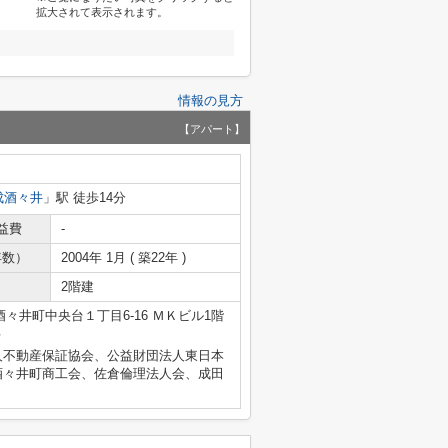
拡大されて表示されます。
情報の見方
【アパート】
成酒々井
」駅 徒歩14分
益費
-
年数）
2004年 1月 ( 築22年 )
2階建
々井町中央台１丁目6-16 ＭＫビル1階
号
人不動産保証協会、公益財団法人東日本
酒々井町商工会、佐倉倫理法人会、成田