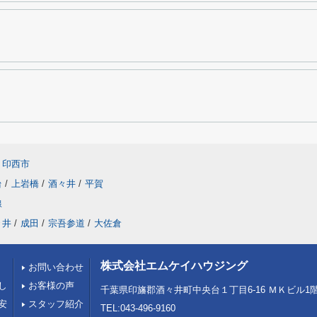
印西市
台
/
上岩橋
/
酒々井
/
平賀
線
々井
/
成田
/
宗吾参道
/
大佐倉
株式会社エムケイハウジング
お問い合わせ
し
お客様の声
千葉県印旛郡酒々井町中央台１丁目6-16 ＭＫビル1
安
スタッフ紹介
TEL:043-496-9160