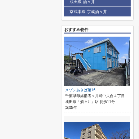
成田線 酒々井
京成本線 京成酒々井
おすすめ物件
メゾンあきば第16
千葉県印旛郡酒々井町中央台４丁目
成田線「酒々井」駅 徒歩11分
築35年