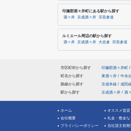
印旛郡酒々井町にある駅から探す
酒々井
京成酒々井
宗吾参道
ルミエール周辺の駅から探す
酒々井
京成酒々井
大佐倉
宗吾参道
市区町村から探す
印旛郡酒々井町
/
町名から探す
東酒々井
/
中央
路線から探す
京成本線
/
成田
駅から探す
京成酒々井
/
酒
ホーム
オススメ賃貸
会社概要
礼金・敷金な
プライバシーポリシー
当社貸主初期