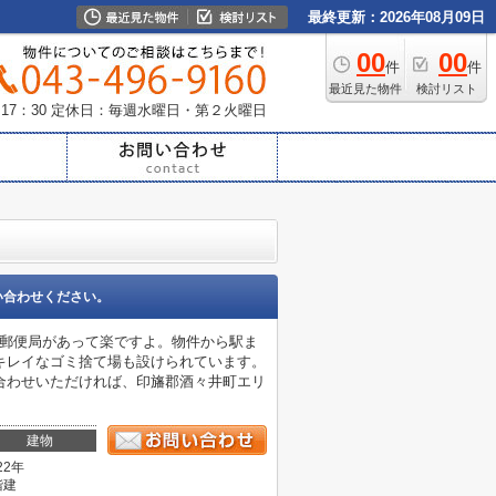
最終更新：2026年08月09日
00
00
件
件
最近見た物件
検討リスト
17：30
定休日：毎週水曜日・第２火曜日
い合わせください。
井郵便局があって楽ですよ。物件から駅ま
キレイなゴミ捨て場も設けられています。
お問い合わせいただければ、印旛郡酒々井町エリ
建物
22年
階建