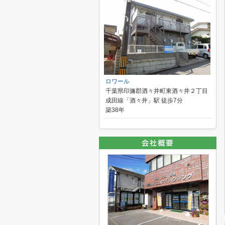
ロワール
千葉県印旛郡酒々井町東酒々井２丁目
成田線「酒々井」駅 徒歩7分
築38年