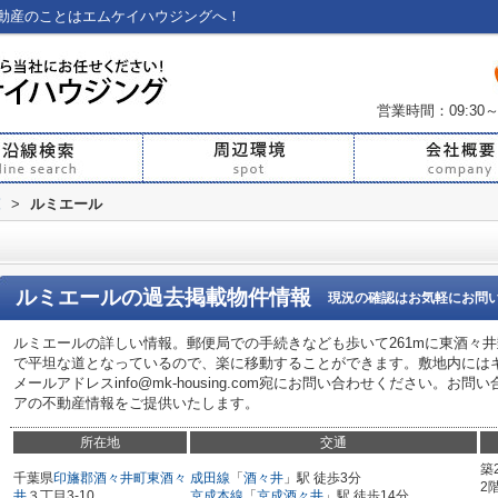
動産のことはエムケイハウジングへ！
営業時間：09:30～
覧
>
ルミエール
ルミエール
の過去掲載物件情報
現況の確認はお気軽にお問
ルミエールの詳しい情報。郵便局での手続きなども歩いて261mに東酒々
で平坦な道となっているので、楽に移動することができます。敷地内には
メールアドレスinfo@mk-housing.com宛にお問い合わせください。
アの不動産情報をご提供いたします。
所在地
交通
築
千葉県
印旛郡酒々井町
東酒々
成田線
「
酒々井
」駅 徒歩3分
2
井
３丁目3-10
京成本線
「
京成酒々井
」駅 徒歩14分