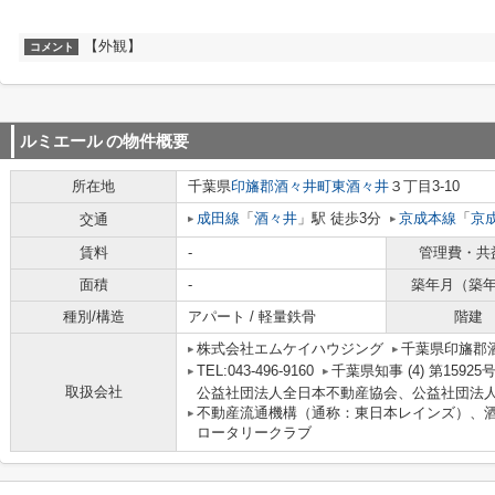
【外観】
コメント
ルミエール
の物件概要
所在地
千葉県
印旛郡酒々井町
東酒々井
３丁目3-10
成田線
「
酒々井
」駅 徒歩3分
京成本線
「
京
交通
賃料
-
管理費・共
面積
-
築年月（築
種別/構造
アパート / 軽量鉄骨
階建
株式会社エムケイハウジング
千葉県印旛郡酒
TEL:043-496-9160
千葉県知事 (4) 第15925
取扱会社
公益社団法人全日本不動産協会、公益社団法
不動産流通機構（通称：東日本レインズ）、
ロータリークラブ