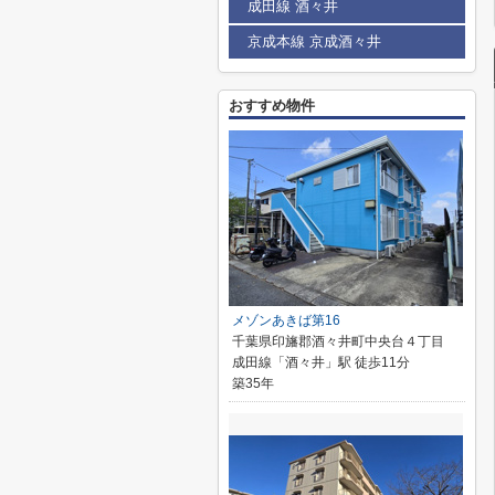
成田線 酒々井
京成本線 京成酒々井
おすすめ物件
メゾンあきば第16
千葉県印旛郡酒々井町中央台４丁目
成田線「酒々井」駅 徒歩11分
築35年