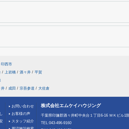
印西市
台
/
上岩橋
/
酒々井
/
平賀
線
々井
/
成田
/
宗吾参道
/
大佐倉
株式会社エムケイハウジング
お問い合わせ
し
お客様の声
千葉県印旛郡酒々井町中央台１丁目6-16 ＭＫビル1
安
スタッフ紹介
TEL:043-496-9160
周辺施設検索