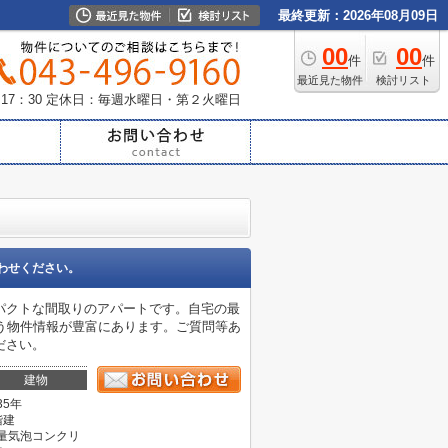
最終更新：2026年08月09日
00
00
件
件
最近見た物件
検討リスト
17：30
定休日：毎週水曜日・第２火曜日
わせください。
パクトな間取りのアパートです。自宅の最
う物件情報が豊富にあります。ご質問等あ
ください。
建物
35年
階建
量気泡コンクリ