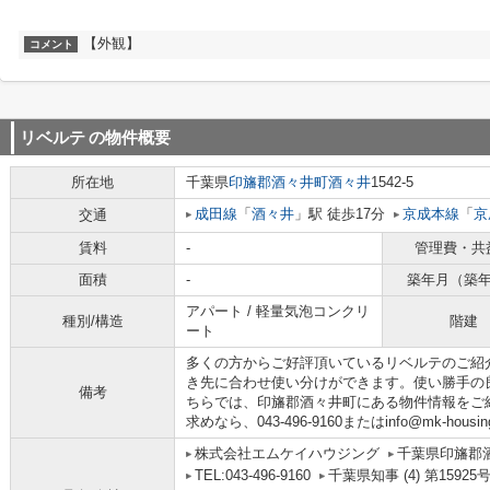
【外観】
コメント
リベルテ
の物件概要
所在地
千葉県
印旛郡酒々井町
酒々井
1542-5
成田線
「
酒々井
」駅 徒歩17分
京成本線
「
京
交通
賃料
-
管理費・共
面積
-
築年月（築
アパート / 軽量気泡コンクリ
種別/構造
階建
ート
多くの方からご好評頂いているリベルテのご紹
き先に合わせ使い分けができます。使い勝手の
備考
ちらでは、印旛郡酒々井町にある物件情報をご
求めなら、043-496-9160またはinfo@mk-ho
株式会社エムケイハウジング
千葉県印旛郡酒
TEL:043-496-9160
千葉県知事 (4) 第15925