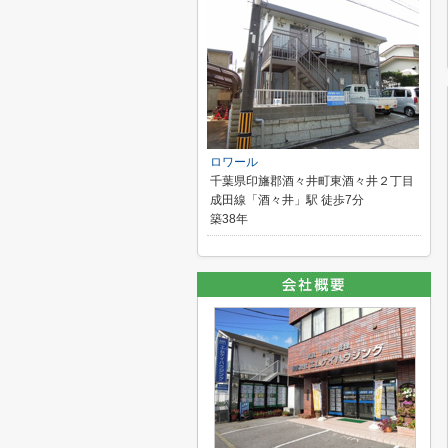
ロワール
千葉県印旛郡酒々井町東酒々井２丁目
成田線「酒々井」駅 徒歩7分
築38年