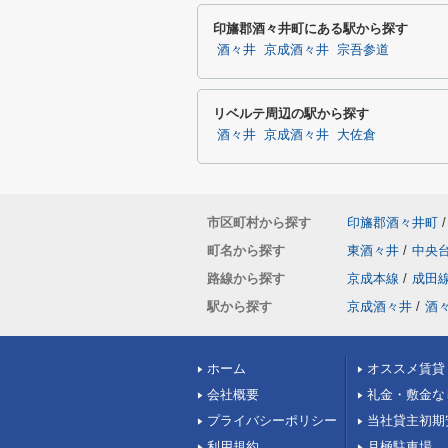
印旛郡酒々井町にある駅から探す
酒々井
京成酒々井
宗吾参道
リベルテ周辺の駅から探す
酒々井
京成酒々井
大佐倉
市区町村から探す
印旛郡酒々井町
/
町名から探す
東酒々井
/
中央
路線から探す
京成本線
/
成田
駅から探す
京成酒々井
/
酒
ホーム
オススメ賃貸
会社概要
礼金・敷金な
プライバシーポリシー
当社貸主初期
利用規約
月極駐車場