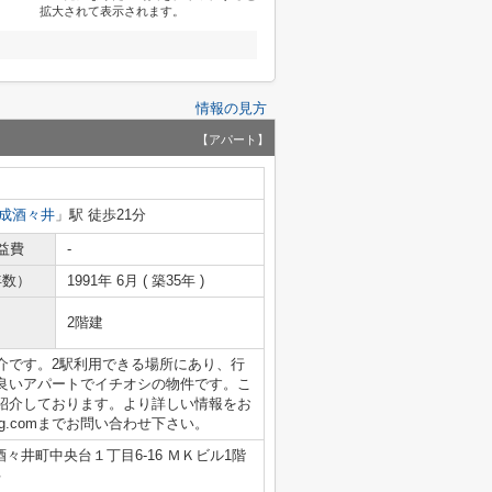
拡大されて表示されます。
情報の見方
【アパート】
成酒々井
」駅 徒歩21分
益費
-
年数）
1991年 6月 ( 築35年 )
2階建
介です。2駅利用できる場所にあり、行
良いアパートでイチオシの物件です。こ
紹介しております。より詳しい情報をお
using.comまでお問い合わせ下さい。
々井町中央台１丁目6-16 ＭＫビル1階
号