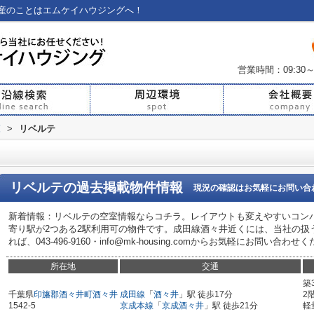
産のことはエムケイハウジングへ！
営業時間：09:30～
覧
>
リベルテ
リベルテ
の過去掲載物件情報
現況の確認はお気軽にお問い合
新着情報：リベルテの空室情報ならコチラ。レイアウトも変えやすいコン
寄り駅が2つある2駅利用可の物件です。成田線酒々井近くには、当社の扱
れば、043-496-9160・info@mk-housing.comからお気軽にお問い合わせ
所在地
交通
築
千葉県
印旛郡酒々井町
酒々井
成田線
「
酒々井
」駅 徒歩17分
2
1542-5
京成本線
「
京成酒々井
」駅 徒歩21分
軽