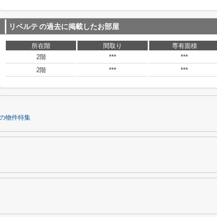
リベルテ
の過去に掲載したお部屋
所在階
間取り
専有面積
2階
***
***
2階
***
***
の物件特集