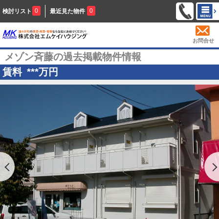
0
0
検討リスト
最近見た物件
お問合せ
メゾン斉藤の過去掲載物件情報
賃料
***
万円