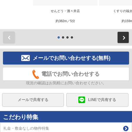
せんどう・酒々井店
くすりの福太
約382m／5分
約159
前
メールでお問い合わせする(無料)
電話でお問い合わせする
現況の確認はお気軽にお問い合わせください。
メールで共有する
LINEで共有する
こだわり特集
礼金・敷金なしの物件特集