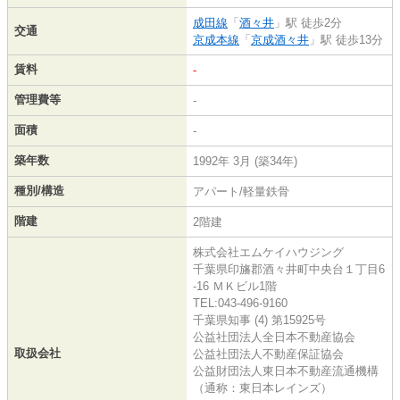
成田線
「
酒々井
」駅 徒歩2分
交通
京成本線
「
京成酒々井
」駅 徒歩13分
賃料
-
管理費等
-
面積
-
築年数
1992年 3月 (築34年)
種別/構造
アパート/軽量鉄骨
階建
2階建
株式会社エムケイハウジング
千葉県印旛郡酒々井町中央台１丁目6
-16 ＭＫビル1階
TEL:043-496-9160
千葉県知事 (4) 第15925号
公益社団法人全日本不動産協会
取扱会社
公益社団法人不動産保証協会
公益財団法人東日本不動産流通機構
（通称：東日本レインズ）