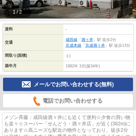
1 / 2
賃料
-
成田線
「
酒々井
」駅 徒歩2分
交通
京成本線
「
京成酒々井
」駅 徒歩13分
間取り(面積)
-(-)
築年月
1992年 3月(築34年)
メールでお問い合わせする(無料)
電話でお問い合わせする
メゾン斉藤：成田線酒々井にも近くて便利☆夕食の買い物
も楽々☆スーパー「せんどう・酒々井店」が近く(382m)に
あります☆高ニーズな駅近の物件となっており、徒歩2分