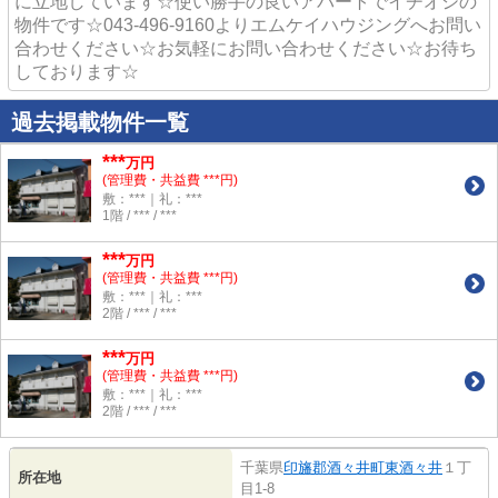
に立地しています☆使い勝手の良いアパートでイチオシの
物件です☆043-496-9160よりエムケイハウジングへお問い
合わせください☆お気軽にお問い合わせください☆お待ち
しております☆
過去掲載物件一覧
***
万円
(管理費・共益費 ***円)
敷：***｜礼：***
1階 / *** / ***
***
万円
(管理費・共益費 ***円)
敷：***｜礼：***
2階 / *** / ***
***
万円
(管理費・共益費 ***円)
敷：***｜礼：***
2階 / *** / ***
千葉県
印旛郡酒々井町
東酒々井
１丁
所在地
目1-8