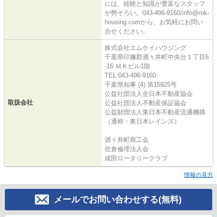
には、経験と知識が豊富なスタッフ
が勢ぞろい。043-496-9160/info@mk-
housing.comから、お気軽にお問い
合せください。
株式会社エムケイハウジング
千葉県印旛郡酒々井町中央台１丁目6
-16 ＭＫビル1階
TEL:043-496-9160
千葉県知事 (4) 第15925号
公益社団法人全日本不動産協会
取扱会社
公益社団法人不動産保証協会
公益財団法人東日本不動産流通機構
（通称：東日本レインズ）
酒々井町商工会
佐倉倫理法人会
成田ロータリークラブ
情報の見方
メールでお問い合わせする(無料)