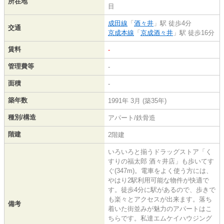
所在地
目
成田線
「
酒々井
」駅 徒歩4分
交通
京成本線
「
京成酒々井
」駅 徒歩16分
賃料
-
管理費等
-
面積
-
築年数
1991年 3月 (築35年)
種別/構造
アパート/鉄骨造
階建
2階建
いろいろと揃うドラッグストア「く
すりの福太郎 酒々井店」も歩いてす
ぐ(347m)。電車をよく使う方には、
やはり2駅利用可能な物件が快適で
す。徒歩4分に駅があるので、歩きで
も楽々とアクセスが出来ます。落ち
備考
着いた街並みが魅力のアパートはこ
ちらです。私達エムケイハウジング