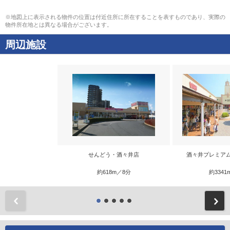
※地図上に表示される物件の位置は付近住所に所在することを表すものであり、実際の
物件所在地とは異なる場合がございます。
周辺施設
せんどう・酒々井店
酒々井プレミア
約618m／8分
約3341
前