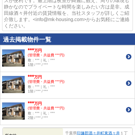
スが便利です。最上階は夜景が綺麗に観え、周りの環境も
静かなのでプライベートな時間を楽しみたい方は是非。成
田線酒々井付近の賃貸情報を、当社スタッフが詳しくご紹
介致します。<info@mk-housing.com>からお気軽にご連絡
ください。
過去掲載物件一覧
***
万円
(管理費・共益費 ***円)
敷：***｜礼：***
1階 / *** / ***
***
万円
(管理費・共益費 ***円)
敷：***｜礼：***
1階 / *** / ***
***
万円
(管理費・共益費 ***円)
敷：***｜礼：***
2階 / *** / ***
千葉県
印旛郡酒々井町
東酒々井
１丁