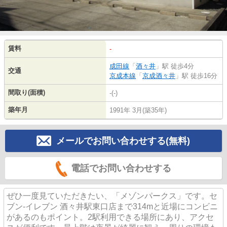
賃料
-
成田線
「
酒々井
」駅 徒歩4分
交通
京成本線
「
京成酒々井
」駅 徒歩16分
間取り(面積)
-(-)
築年月
1991年 3月(築35年)
メールでお問い合わせする(無料)
電話でお問い合わせする
ぜひ一度見ていただきたい、「メゾンパークス」です。セ
ブン‐イレブン 酒々井駅東口店まで314mと近場にコンビニ
があるのもポイント。2駅利用できる場所にあり、アクセ