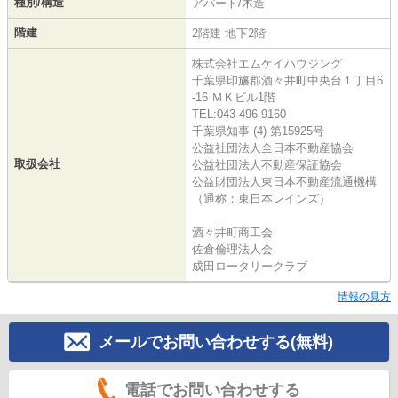
種別/構造
アパート/木造
階建
2階建 地下2階
株式会社エムケイハウジング
千葉県印旛郡酒々井町中央台１丁目6
-16 ＭＫビル1階
TEL:043-496-9160
千葉県知事 (4) 第15925号
公益社団法人全日本不動産協会
取扱会社
公益社団法人不動産保証協会
公益財団法人東日本不動産流通機構
（通称：東日本レインズ）
酒々井町商工会
佐倉倫理法人会
成田ロータリークラブ
情報の見方
メールでお問い合わせする(無料)
電話でお問い合わせする