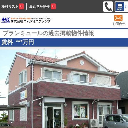
0
0
検討リスト
最近見た物件
お問合せ
ブランミュールの過去掲載物件情報
賃料
***
万円