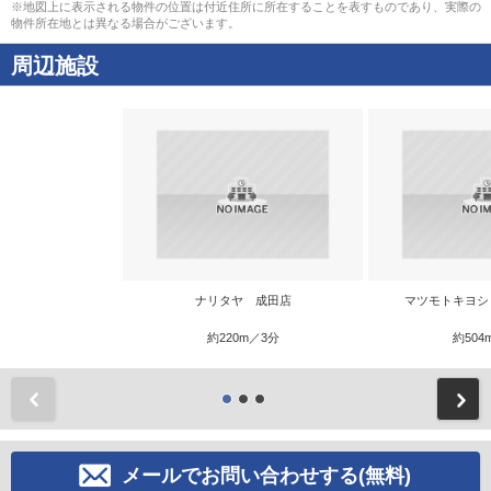
※地図上に表示される物件の位置は付近住所に所在することを表すものであり、実際の
物件所在地とは異なる場合がございます。
周辺施設
ナリタヤ 成田店
マツモトキヨシ
約220m／3分
約504
前
メールでお問い合わせする(無料)