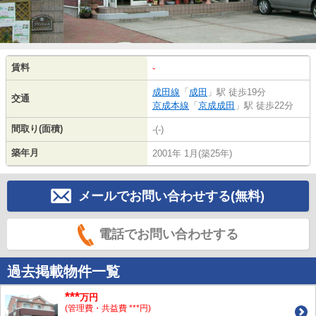
賃料
-
成田線
「
成田
」駅 徒歩19分
交通
京成本線
「
京成成田
」駅 徒歩22分
間取り(面積)
-(-)
築年月
2001年 1月(築25年)
メールでお問い合わせする(無料)
電話でお問い合わせする
過去掲載物件一覧
***
万円
(管理費・共益費 ***円)