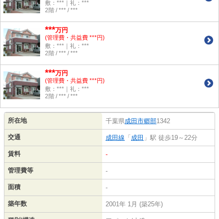
敷：***｜礼：***
2階 / *** / ***
***
万円
(管理費・共益費 ***円)
敷：***｜礼：***
2階 / *** / ***
***
万円
(管理費・共益費 ***円)
敷：***｜礼：***
2階 / *** / ***
所在地
千葉県
成田市
郷部
1342
交通
成田線
「
成田
」駅 徒歩19～22分
賃料
-
管理費等
-
面積
-
築年数
2001年 1月 (築25年)