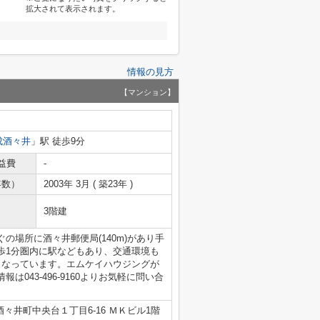
拡大されて表示されます。
情報の見方
【マンション】
成酒々井
」駅 徒歩9分
益費
-
年数）
2003年 3月 ( 築23年 )
3階建
の場所に酒々井郵便局(140m)があり手
歩1分圏内に駅などもあり、交通環境も
となっています。エムケイハウジングが
043-496-9160よりお気軽に問い合
々井町中央台１丁目6-16 ＭＫビル1階