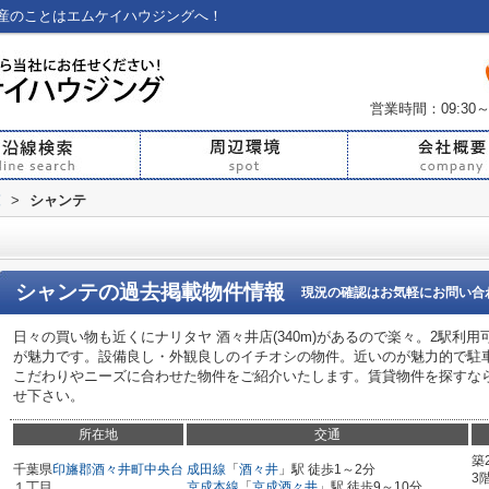
産のことはエムケイハウジングへ！
営業時間：09:30～
覧
>
シャンテ
シャンテ
の過去掲載物件情報
現況の確認はお気軽にお問い合
日々の買い物も近くにナリタヤ 酒々井店(340m)があるので楽々。2駅利
が魅力です。設備良し・外観良しのイチオシの物件。近いのが魅力的で駐車
こだわりやニーズに合わせた物件をご紹介いたします。賃貸物件を探すな
せ下さい。
所在地
交通
築
千葉県
印旛郡酒々井町
中央台
成田線
「
酒々井
」駅 徒歩1～2分
3
１丁目
京成本線
「
京成酒々井
」駅 徒歩9～10分