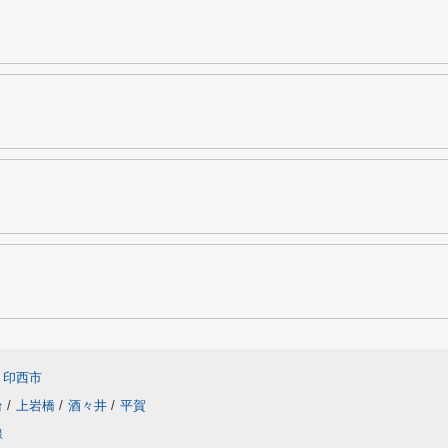
印西市
台
/
上岩橋
/
酒々井
/
平賀
線