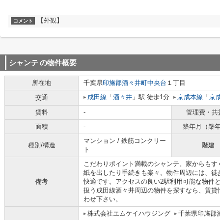
【外観】
コメント
シャンテ
の物件概要
所在地
千葉県
印旛郡酒々井町
中央台
１丁目
成田線
「
酒々井
」駅 徒歩1分
京成本線
「
京
交通
賃料
-
管理費・共
面積
-
築年月（築
マンション / 鉄筋コンクリー
種別/構造
階建
ト
こだわりポイント満載のシャンテ。家からもすぐ
紙を出したり手続きも楽々。物件周辺には、徒
備考
快適です。アクセスの良い2駅利用可能な物件
扱う成田線酒々井周辺の物件を探すなら、賃貸情報は
わせ下さい。
株式会社エムケイハウジング
千葉県印旛郡酒