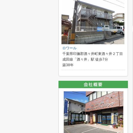
ロワール
千葉県印旛郡酒々井町東酒々井２丁目
成田線「酒々井」駅 徒歩7分
築38年