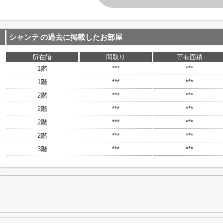
シャンテ
の過去に掲載したお部屋
所在階
間取り
専有面積
1階
***
***
1階
***
***
2階
***
***
2階
***
***
2階
***
***
2階
***
***
3階
***
***