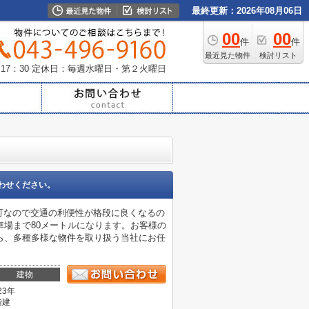
最終更新：2026年08月06日
00
00
件
件
最近見た物件
検討リスト
17：30
定休日：毎週水曜日・第２火曜日
わせください。
用可なので交通の利便性が格段に良くなるの
場まで80メートルになります。お客様の
ら、多種多様な物件を取り扱う当社にお任
建物
23年
階建