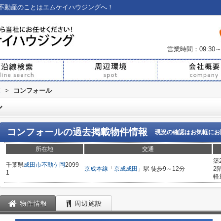
不動産のことはエムケイハウジングへ！
営業時間：09:30～
覧
>
コンフォール
ル
コンフォール
の過去掲載物件情報
現況の確認はお気軽にお
所在地
交通
築
千葉県
成田市
不動ケ岡
2099-
京成本線
「
京成成田
」駅 徒歩9～12分
2
1
軽
物件情報
周辺施設