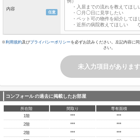
内容
任意
※
利用規約
及び
プライバシーポリシー
を必ずお読みください。左記内容に同
さい。
未入力項目がありま
コンフォール
の過去に掲載したお部屋
所在階
間取り
専有面積
1階
***
***
2階
***
***
2階
***
***