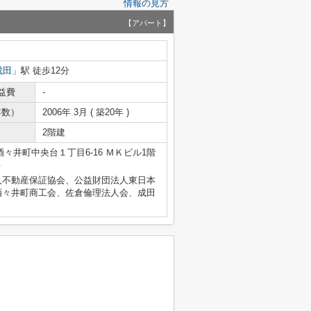
情報の見方
【アパート】
成田
」駅 徒歩12分
益費
-
年数）
2006年 3月 ( 築20年 )
2階建
々井町中央台１丁目6-16 ＭＫビル1階
号
人不動産保証協会、公益財団法人東日本
酒々井町商工会、佐倉倫理法人会、成田