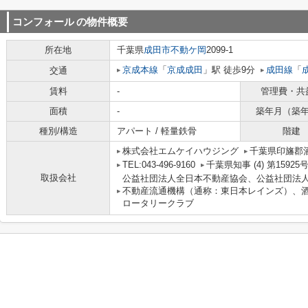
コンフォール
の物件概要
所在地
千葉県
成田市
不動ケ岡
2099-1
京成本線
「
京成成田
」駅 徒歩9分
成田線
「
交通
賃料
-
管理費・共
面積
-
築年月（築
種別/構造
アパート / 軽量鉄骨
階建
株式会社エムケイハウジング
千葉県印旛郡酒
TEL:043-496-9160
千葉県知事 (4) 第15925
取扱会社
公益社団法人全日本不動産協会、公益社団法
不動産流通機構（通称：東日本レインズ）、
ロータリークラブ