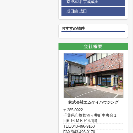
京成本線 京成成田
成田線 成田
おすすめ物件
株式会社エムケイハウジング
〒285-0922
千葉県印旛郡酒々井町中央台１丁
目6-16 ＭＫビル1階
TEL/043-496-9160
FAX/043-496-9170