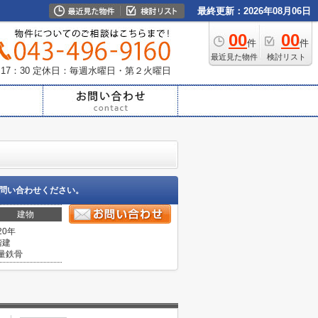
最終更新：2026年08月06日
00
00
件
件
最近見た物件
検討リスト
17：30
定休日：毎週水曜日・第２火曜日
問い合わせください。
建物
20年
階建
量鉄骨