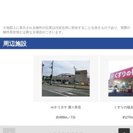
※地図上に表示される物件の位置は付近住所に所在することを表すものであり、実際の
物件所在地とは異なる場合がございます。
周辺施設
㈱ナリタヤ 酒々井店
くすりの福太
約488m／7分
約275