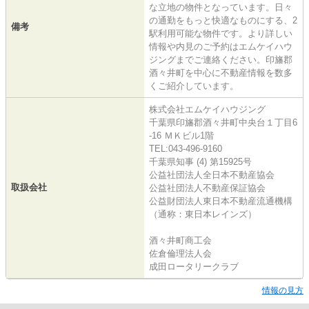
な立地の物件となっています。日々
の通勤をもっと快適なものにする、2
備考
駅利用可能な物件です。より詳しい
情報や内見のご予約はエムケイハウ
ジングまでご連絡ください。印旛郡
酒々井町を中心に不動産情報を数多
くご紹介しています。
株式会社エムケイハウジング
千葉県印旛郡酒々井町中央台１丁目6
-16 ＭＫビル1階
TEL:043-496-9160
千葉県知事 (4) 第15925号
公益社団法人全日本不動産協会
取扱会社
公益社団法人不動産保証協会
公益財団法人東日本不動産流通機構
（通称：東日本レインズ）
酒々井町商工会
佐倉倫理法人会
成田ロータリークラブ
情報の見方