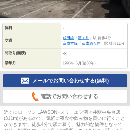
賃料
-
成田線
「
酒々井
」駅 徒歩4分
交通
京成本線
「
京成酒々井
」駅 徒歩11分
間取り(面積)
-(-)
築年月
1996年 6月(築30年)
メールでお問い合わせする(無料)
電話でお問い合わせする
近くにローソン LAWSON+スリーエフ酒々井駅中央台店
(311m)があるので、気軽に夜食や飲み物を買いに行くこと
ができます。徒歩4分で駅に着く、魅力的な物件となって