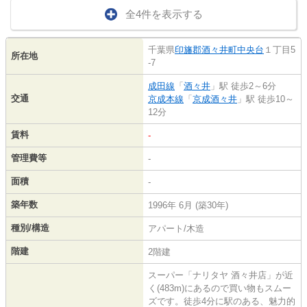
全4件を表示する
千葉県
印旛郡酒々井町
中央台
１丁目5
所在地
-7
成田線
「
酒々井
」駅 徒歩2～6分
交通
京成本線
「
京成酒々井
」駅 徒歩10～
12分
賃料
-
管理費等
-
面積
-
築年数
1996年 6月 (築30年)
種別/構造
アパート/木造
階建
2階建
スーパー「ナリタヤ 酒々井店」が近
く(483m)にあるので買い物もスムー
ズです。徒歩4分に駅のある、魅力的