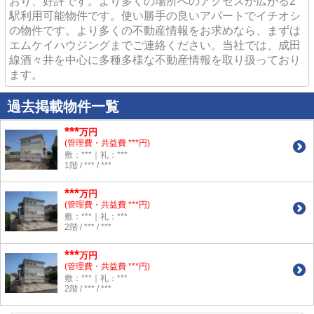
おり、好評です。より多くの場所へのアクセスが広がる2
駅利用可能物件です。使い勝手の良いアパートでイチオシ
の物件です。より多くの不動産情報をお求めなら、まずは
エムケイハウジングまでご連絡ください。当社では、成田
線酒々井を中心に多種多様な不動産情報を取り扱っており
ます。
過去掲載物件一覧
***
万円
(管理費・共益費 ***円)
敷：***｜礼：***
1階 / *** / ***
***
万円
(管理費・共益費 ***円)
敷：***｜礼：***
2階 / *** / ***
***
万円
(管理費・共益費 ***円)
敷：***｜礼：***
2階 / *** / ***