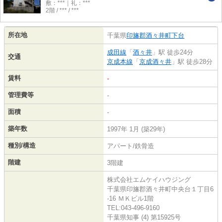
敷：***｜礼：***
2階 / *** / ***
所在地
千葉県
印旛郡酒々井町
下台
成田線
「
酒々井
」駅 徒歩24分
交通
京成本線
「
京成酒々井
」駅 徒歩28分
賃料
-
管理費等
-
面積
-
築年数
1997年 1月 (築29年)
種別/構造
アパート/鉄骨造
階建
3階建
株式会社エムケイハウジング
千葉県印旛郡酒々井町中央台１丁目6
-16 ＭＫビル1階
TEL:043-496-9160
千葉県知事 (4) 第15925号