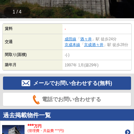
1 / 4
賃料
-
成田線
「
酒々井
」駅 徒歩24分
交通
京成本線
「
京成酒々井
」駅 徒歩28分
間取り(面積)
-(-)
築年月
1997年 1月(築29年)
メールでお問い合わせする(無料)
電話でお問い合わせする
過去掲載物件一覧
***
万円
(管理費・共益費 ***円)