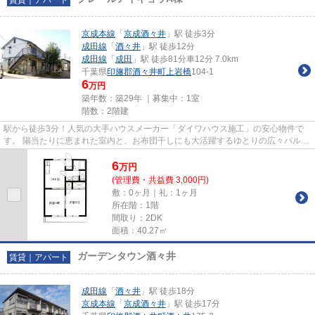
京成本線
「
京成酒々井
」駅 徒歩3分
成田線
「
酒々井
」駅 徒歩12分
成田線
「
成田
」駅 徒歩81分車12分 7.0km
千葉県
印旛郡酒々井町
上岩橋
104-1
6
万円
築年数：築29年 ｜募集中：
1室
階数：2階建
駅から徒歩3分！人気の大手ハウスメーカー「ダイワハウス施工」の安心物件で
す。 陽当たりに恵まれた室内と、お布団干しにも大活躍するゆとりの広々バルコ
ニーが大きな魅力。運転が苦...
6
万
円
(管理費・共益費 3,000円)
敷：0ヶ月｜礼：1ヶ月
所在階：1階
間取り：2DK
面積：40.27㎡
ガーデンタウン酒々井
賃貸｜アパート
成田線
「
酒々井
」駅 徒歩18分
京成本線
「
京成酒々井
」駅 徒歩17分