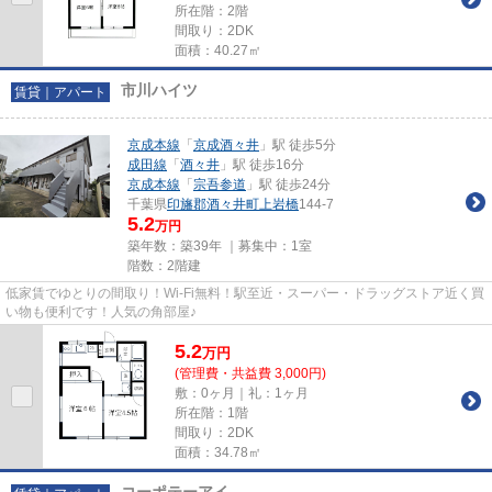
所在階：2階
間取り：2DK
面積：40.27㎡
市川ハイツ
賃貸｜アパート
京成本線
「
京成酒々井
」駅 徒歩5分
成田線
「
酒々井
」駅 徒歩16分
京成本線
「
宗吾参道
」駅 徒歩24分
千葉県
印旛郡酒々井町
上岩橋
144-7
5.2
万円
築年数：築39年 ｜募集中：
1室
階数：2階建
低家賃でゆとりの間取り！Wi-Fi無料！駅至近・スーパー・ドラッグストア近く買
い物も便利です！人気の角部屋♪
5.2
万
円
(管理費・共益費 3,000円)
敷：0ヶ月｜礼：1ヶ月
所在階：1階
間取り：2DK
面積：34.78㎡
コーポテーアイ