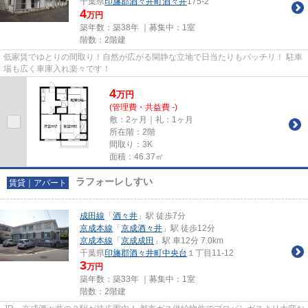
千葉県
印旛郡酒々井町
酒々井
175-2
4
万円
築年数：築38年 ｜募集中：
1室
階数：2階建
低家賃でゆとりの間取り！自然が広がる閑静な立地で日当たりもバッチリ！ 駐車
場も広く車庫入れ楽々です！
4
万
円
(管理費・共益費 -)
敷：2ヶ月｜礼：1ヶ月
所在階：2階
間取り：3K
面積：46.37㎡
ラフォーレしすい
賃貸｜アパート
成田線
「
酒々井
」駅 徒歩7分
京成本線
「
京成酒々井
」駅 徒歩12分
京成本線
「
京成成田
」駅 車12分 7.0km
千葉県
印旛郡酒々井町
中央台
１丁目11-12
3
万円
築年数：築33年 ｜募集中：
1室
階数：2階建