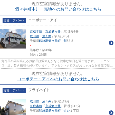
現在空室情報がありません。
酒々井町中川 売地へのお問い合わせはこちら
コーポテー・アイ
賃貸｜アパート
京成本線
「
京成酒々井
」駅 徒歩7分
成田線
「
酒々井
」駅 徒歩6分
千葉県
印旛郡酒々井町
中川
58-8
-
築年数：築39年
階数：2階建
角部屋の陽が当たるお部屋は湿気も少なく健康な毎日を過ごせます。 一口コン
ロ、追い焚き機能も付いています。 アクセントクロスがおしゃれなお部屋で新生
活はいかがですか？
現在空室情報がありません。
コーポテー・アイへのお問い合わせはこちら
フライハイト
賃貸｜アパート
成田線
「
酒々井
」駅 徒歩9分
京成本線
「
京成酒々井
」駅 徒歩12分
千葉県
印旛郡酒々井町
中央台
１丁目