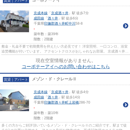
賃貸｜アパート
京成本線
「
京成酒々井
」駅 徒歩7分
成田線
「
酒々井
」駅 徒歩6分
千葉県
印旛郡酒々井町
中川
58-8
-
築年数：築39年
階数：2階建
敷金・礼金不要で初期費用を抑えたい方必見です！ 洋室照明、一口コンロ、浴室
追焚機能が付いています。 アクセントクロスがおしゃれなお部屋。 京成酒々井駅
とJR酒々井駅両駅徒歩圏内...
現在空室情報がありません。
コーポテーアイへのお問い合わせはこちら
メゾン・ド・クレールⅡ
賃貸｜アパート
京成本線
「
京成酒々井
」駅 徒歩4分
成田線
「
酒々井
」駅 徒歩14分
千葉県
印旛郡酒々井町
上岩橋
286-70
-
築年数：築10年
階数：2階建
多くの方からご好評頂いているメゾン・ド・クレールⅡのご紹介です。駅まで徒