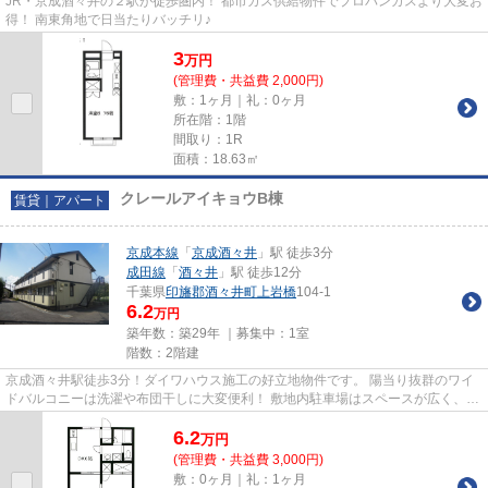
JR・京成酒々井の２駅が徒歩圏内！ 都市ガス供給物件でプロパンガスより大変お
得！ 南東角地で日当たりバッチリ♪
3
万
円
(管理費・共益費 2,000円)
敷：1ヶ月｜礼：0ヶ月
所在階：1階
間取り：1R
面積：18.63㎡
クレールアイキョウB棟
賃貸｜アパート
京成本線
「
京成酒々井
」駅 徒歩3分
成田線
「
酒々井
」駅 徒歩12分
千葉県
印旛郡酒々井町
上岩橋
104-1
6.2
万円
築年数：築29年 ｜募集中：
1室
階数：2階建
京成酒々井駅徒歩3分！ダイワハウス施工の好立地物件です。 陽当り抜群のワイ
ドバルコニーは洗濯や布団干しに大変便利！ 敷地内駐車場はスペースが広く、車
庫入れが苦手な方も安心です...
6.2
万
円
(管理費・共益費 3,000円)
敷：0ヶ月｜礼：1ヶ月