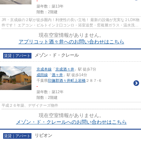
-
築年数：築13年
階数：2階建
JR・京成線の２駅が徒歩圏内！利便性の良い立地！ 最新の設備が充実な２LDK物
件です！ エアコン・ビルトイン２口コンロ・浴室追焚・窓複層ガラス・温水洗浄
暖房便座・ カラーTVドアホ...
現在空室情報がありません。
アプリコット酒々井へのお問い合わせはこちら
メゾン・ド・クレール
賃貸｜アパート
京成本線
「
京成酒々井
」駅 徒歩7分
成田線
「
酒々井
」駅 徒歩14分
千葉県
印旛郡酒々井町
上岩橋
２８７-６
-
築年数：築12年
階数：2階建
平成２６年築、デザイナーズ物件
現在空室情報がありません。
メゾン・ド・クレールへのお問い合わせはこちら
リビオン
賃貸｜アパート