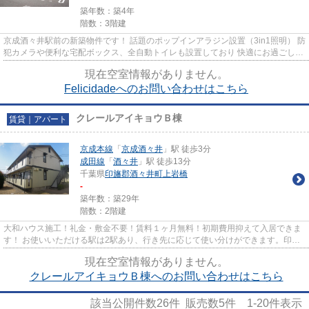
築年数：築4年
階数：3階建
京成酒々井駅前の新築物件です！ 話題のポップインアラジン設置（3in1照明） 防
犯カメラや便利な宅配ボックス、全自動トイレも設置しており 快適にお過ごしい
ただける物件となっており...
現在空室情報がありません。
Felicidadeへのお問い合わせはこちら
クレールアイキョウＢ棟
賃貸｜アパート
京成本線
「
京成酒々井
」駅 徒歩3分
成田線
「
酒々井
」駅 徒歩13分
千葉県
印旛郡酒々井町
上岩橋
-
築年数：築29年
階数：2階建
大和ハウス施工！礼金・敷金不要！賃料１ヶ月無料！初期費用抑えて入居できま
す！ お使いいただける駅は2駅あり、行き先に応じて使い分けができます。印旛
郡酒々井町エリアや京成本線...
現在空室情報がありません。
クレールアイキョウＢ棟へのお問い合わせはこちら
該当公開件数
26
件 販売数
5
件
1-20
件表示