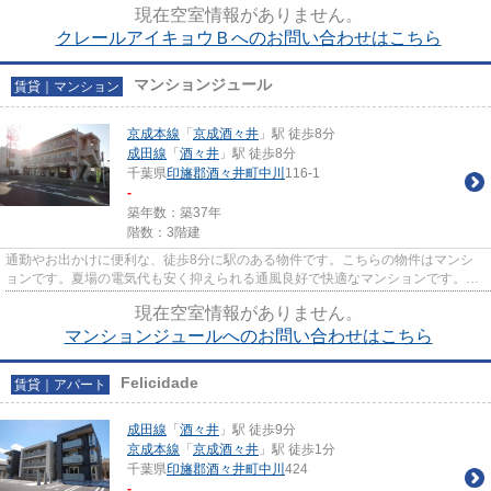
現在空室情報がありません。
クレールアイキョウＢへのお問い合わせはこちら
マンションジュール
賃貸｜マンション
京成本線
「
京成酒々井
」駅 徒歩8分
成田線
「
酒々井
」駅 徒歩8分
千葉県
印旛郡酒々井町
中川
116-1
-
築年数：築37年
階数：3階建
通勤やお出かけに便利な、徒歩8分に駅のある物件です。こちらの物件はマンシ
ョンです。夏場の電気代も安く抑えられる通風良好で快適なマンションです。2
駅利用可能な利便性の高いマン...
現在空室情報がありません。
マンションジュールへのお問い合わせはこちら
Felicidade
賃貸｜アパート
成田線
「
酒々井
」駅 徒歩9分
京成本線
「
京成酒々井
」駅 徒歩1分
千葉県
印旛郡酒々井町
中川
424
-