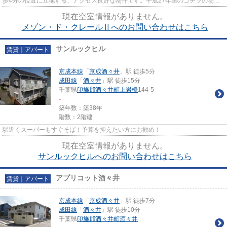
歩4分の位置に立地する、アクセス良好な物件です。平成27年築のコチラの物件
は、落ち着きのある室内が魅力...
現在空室情報がありません。
メゾン・ド・クレールⅡへのお問い合わせはこちら
サンルックヒル
賃貸｜アパート
京成本線
「
京成酒々井
」駅 徒歩5分
成田線
「
酒々井
」駅 徒歩15分
千葉県
印旛郡酒々井町
上岩橋
144-5
-
築年数：築38年
階数：2階建
駅近くスーパーもすぐそば！予算を抑えたい方にお勧め！
現在空室情報がありません。
サンルックヒルへのお問い合わせはこちら
アプリコット酒々井
賃貸｜アパート
京成本線
「
京成酒々井
」駅 徒歩7分
成田線
「
酒々井
」駅 徒歩10分
千葉県
印旛郡酒々井町
酒々井