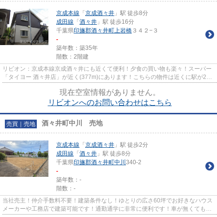
京成本線
「
京成酒々井
」駅 徒歩8分
成田線
「
酒々井
」駅 徒歩16分
千葉県
印旛郡酒々井町
上岩橋
３４２−３
-
築年数：築35年
階数：2階建
リビオン：京成本線京成酒々井にも近くて便利！夕食の買い物も楽々！スーパー
「タイヨー 酒々井店」が近く(377m)にあります！こちらの物件は近くに駅が2駅
ありますので利便性の良い物...
現在空室情報がありません。
リビオンへのお問い合わせはこちら
酒々井町中川 売地
売買｜売地
京成本線
「
京成酒々井
」駅 徒歩2分
成田線
「
酒々井
」駅 徒歩8分
千葉県
印旛郡酒々井町
中川
340-2
-
築年数：-
階数：-
当社売主！仲介手数料不要！建築条件なし！ゆとりの広さ60坪でお好きなハウス
メーカーや工務店で建築可能です！通勤通学に非常に便利です！車が無くても近
隣にスーパーや医療機関多数...