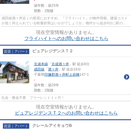
-
築年数：築25年
階数：2階建
成田線酒々井近くの新居におすすめ、『フライハイト』の物件情報。建築コスト
が低く抑えられている軽量鉄骨はいかがでしょうか。物件から徒歩9分に駅のあ
る、駅近の物件となっています...
現在空室情報がありません。
フライハイトへのお問い合わせはこちら
ピュアレジデンスＴ２
賃貸｜アパート
京成本線
「
京成酒々井
」駅 徒歩8分
成田線
「
酒々井
」駅 徒歩16分
千葉県
印旛郡酒々井町
上岩橋
147-1
-
築年数：築29年
階数：2階建
礼金・敷金不要、フリーレント１ヶ月！
現在空室情報がありません。
ピュアレジデンスＴ２へのお問い合わせはこちら
クレールアイキョウB
賃貸｜アパート