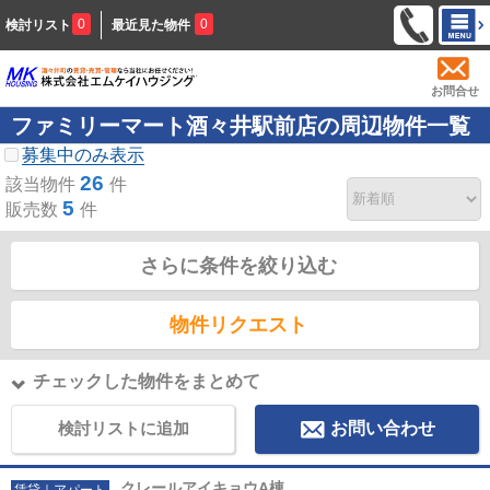
0
0
検討リスト
最近見た物件
お問合せ
ファミリーマート酒々井駅前店の周辺物件一覧
募集中のみ表示
26
該当物件
件
5
販売数
件
さらに条件を絞り込む
物件リクエスト
チェックした物件をまとめて
検討リストに追加
お問い合わせ
クレールアイキョウA棟
賃貸｜アパート