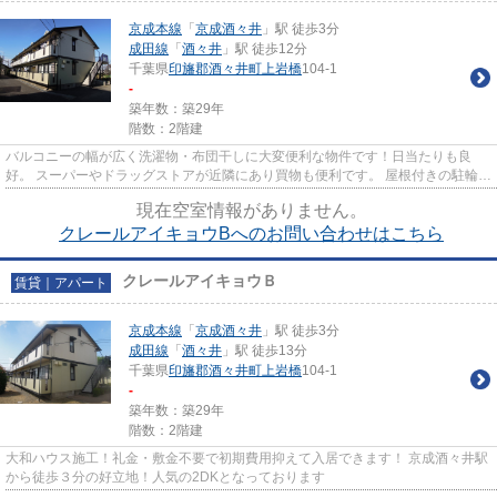
京成本線
「
京成酒々井
」駅 徒歩3分
成田線
「
酒々井
」駅 徒歩12分
千葉県
印旛郡酒々井町
上岩橋
104-1
-
築年数：築29年
階数：2階建
バルコニーの幅が広く洗濯物・布団干しに大変便利な物件です！日当たりも良
好。 スーパーやドラッグストアが近隣にあり買物も便利です。 屋根付きの駐輪
場・バイク置き場がついており...
現在空室情報がありません。
クレールアイキョウBへのお問い合わせはこちら
クレールアイキョウＢ
賃貸｜アパート
京成本線
「
京成酒々井
」駅 徒歩3分
成田線
「
酒々井
」駅 徒歩13分
千葉県
印旛郡酒々井町
上岩橋
104-1
-
築年数：築29年
階数：2階建
大和ハウス施工！礼金・敷金不要で初期費用抑えて入居できます！ 京成酒々井駅
から徒歩３分の好立地！人気の2DKとなっております