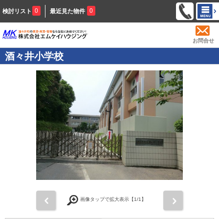
0
0
検討リスト
最近見た物件
お問合せ
酒々井小学校
前
次
画像タップで拡大表示【
1
/1】