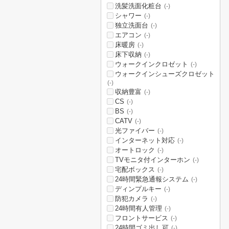
洗髪洗面化粧台
(-)
シャワー
(-)
独立洗面台
(-)
エアコン
(-)
床暖房
(-)
床下収納
(-)
ウォークインクロゼット
(-)
ウォークインシューズクロゼット
(-)
収納豊富
(-)
CS
(-)
BS
(-)
CATV
(-)
光ファイバー
(-)
インターネット対応
(-)
オートロック
(-)
TVモニタ付インターホン
(-)
宅配ボックス
(-)
24時間緊急通報システム
(-)
ディンプルキー
(-)
防犯カメラ
(-)
24時間有人管理
(-)
フロントサービス
(-)
24時間ゴミ出し可
(-)