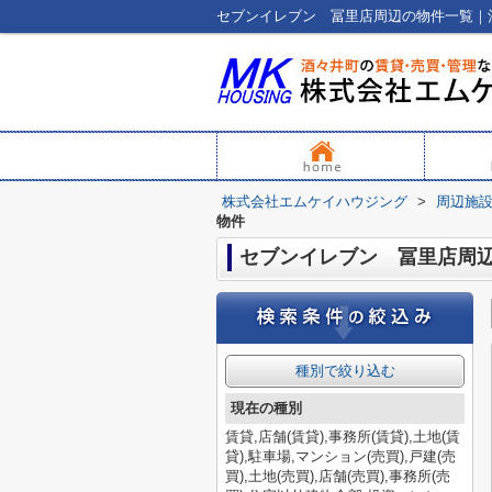
株式会社エムケイハウジング
>
周辺施
物件
セブンイレブン 冨里店周
種別で絞り込む
現在の種別
賃貸,店舗(賃貸),事務所(賃貸),土地(賃
貸),駐車場,マンション(売買),戸建(売
買),土地(売買),店舗(売買),事務所(売