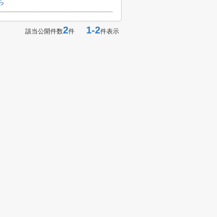
ら
2
1-2
該当公開件数
件
件表示