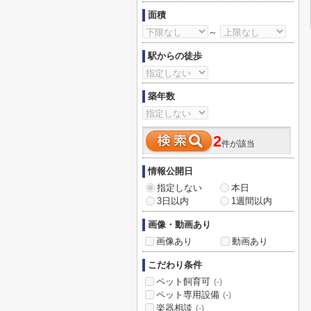
面積
～
駅からの徒歩
築年数
2
件が該当
情報公開日
指定しない
本日
3日以内
1週間以内
画像・動画あり
画像あり
動画あり
こだわり条件
ペット飼育可
(-)
ペット専用設備
(-)
楽器相談
(-)