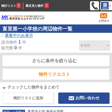
0
0
検討リスト
最近見た物件
お問合せ
富里第一小学校の周辺物件一覧
募集中のみ表示
1
該当物件
件
0
販売数
件
さらに条件を絞り込む
物件リクエスト
チェックした物件をまとめて
検討リストに追加
お問い合わせ
富里市七栄 南平台貸家
賃貸｜一戸建て