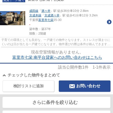
成田線
「
酒々井
」駅 徒歩36分車10分 2.8km
京成本線
「
京成酒々井
」駅 徒歩41分車12分 3.2km
千葉県
富里市
七栄
35-30
-
築年数：築37年
階数：2階建
子育ての環境としても良好な、一戸建ての物件となります。ストレスが溜まりに
くいのは日が当たる一戸建てになります。物件選びの際は条件が絡んできます。
エムケイハウジングではご自...
現在空室情報がありません。
富里市七栄 南平台貸家へのお問い合わせはこちら
該当公開件数
1
件
1-1
件表示
チェックした物件をまとめて
検討リストに追加
お問い合わせ
さらに条件を絞り込む