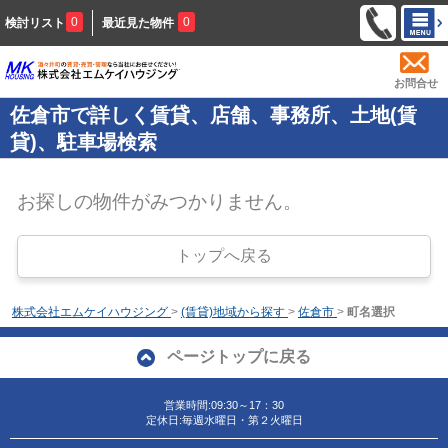
0
0
検討リスト
最近見た物件
お問合せ
佐倉市で詳しく賃貸、店舗、事務所、土地(賃
貸)、駐車場検索
お探しの物件がみつかりません。
トップへ戻る
株式会社エムケイハウジング
>
(賃貸)地域から探す
>
佐倉市
>
町名選択
ページトップに戻る
営業時間:09:30～17：30
定休日:毎週水曜日・第２火曜日